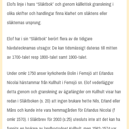
Elofs linje i hans “Släktbok” och genom källkritisk granskning i
olika skrifter och handlingar finna klarhet om släktens eller
släkternas ursprung.
Elof har i sin “Släktbok” berört flera av de tidigare
hävdatecknarnas utsagor. De kan tidsmässigt dateras till mitten
av 1700-talet resp 1800-talet samt 1900-talet.
Under omkr 1750 anser kyrkoherde Bolin i Femsjö att Erlandus
Nicolai härstammar från Kullhult i Femsjö sn. Elof vederlägger
detta genom och granskning av ägarlängder om Kullhult visar han
redan i Släktboken (s. 20) att ingen brukare hette Nils, Erland eller
Måns och kunde inte vara hemmagården för Erlandus Nicolai (f
omkr 1570). I Släktbrev för 2003 (s.25) utesluts inte att det kan ha
funnits en brukare av landbogodset Kullhult, men 1562-1574 var