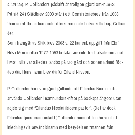
s. 24-26). P. Collianders påskrift är troligen gjord omkr 1842.
På sid 24 i Släktbrev 2003 står i ett Consistoriebrev från 1608
“han samt thess barn och efterkommande hafva kallat sig Collian-
der.
Som framgår av Släktbrev 2003 s. 22 har enl. uppgift från Elof
Nils i Mon mellan 1572-1593 betalat arrende för frälsehemmanet
i Mo”. Nils var således landbo på Mo gård och sonen Erland föd-
des där. Hans namn blev därför Erland Nilsson.
P. Colliander har även gjort gällande att Erlandus Nicolai inte
använde Colliander i namnunderskrifter på boskapslängder utan
nöjde sig med “Erlandus Nicolai ibidem pastor”. (Det är dock
Erlandus tjänsteunderskrift.)Colliander namnet kan ha varit ett
inledningsvis använt binamn med betydelsen “mannen från