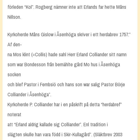
förleden “Kol”. Rogberg nämner inte att Erlands far hette Måns
Nillson.
Kyrkoherde Måns Gislow i Åsenhöga skriver i ett herdabrev 1757:”
Af den-
na Mos klint (=Collis) hade sahl Herr Erland Colliander sitt namn
som war Bondesson från bemählte gård Mo hus i Åsenhöga
socken
och blef Pastor i Fembsiö och hans son war salig Pastor Börje
Colliander i Åsenhöga”.
Kyrkoherde P. Colliander har i en påskrift på detta “herdabref”
noterat
att “Erland aldrig kallade sig Colliander”. Enl tradition i
slägten skulle han vara född i Skir-Kullagård”. (Släktbrev 2003