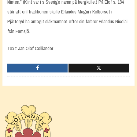
klinten.” (Klint var i s Sverige namn på bergkulle.) På Elof s. 134
står att enl traditionen skulle Erlandus Magni i Kolborset i
Pjätteryd ha antagit släktnamnet efter sin farbror Erlandus Nicolai
från Femsjö.
Text: Jan Olof Colliander