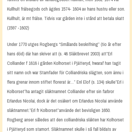
Kullhult frälsegods och ägdes 1574- 1604 av hans hustru eller son.
Kullhult, är mt frälse. Tidvis var gården inte i stånd att betala skatt
(1597 -1602)
Under 1770 utges Rogbergs “Smålands beskrifning” (tio år efter
hans död) där han skriver att (s. 46 Släktbrevet 2003) att”Erl
Colliander f 1616 i gården Kolhorset i Pjätteryd, hwaraf han tagit
sitt namn och war Stamfader för Colliandriska slägten, som ännu i
flera grenar innom stiftet florerat är…” Enl Elof (s. 134) skulle”Erl i
Kolborset”ha antagit släktnamnet Colliander efter sin farbror
Erlandus Nicolai, dock är det osäkert om Erlandus Nicolai använde
släktnamnet.”Erl fr Kolborset”använde det bevisligen 1650.
Rogberg anser således att den colliandriska släkten har Kolhorset
i Pjätteryd som stamort. Släktnamnet skulle i så fall bildats av