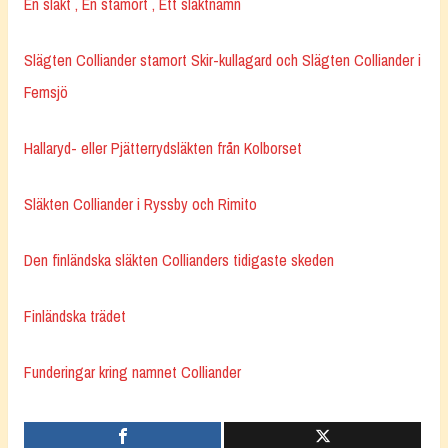
En släkt , En stamort , Ett släktnamn
Slägten Colliander stamort Skir-kullagard och Slägten Colliander i
Femsjö
Hallaryd- eller Pjätterrydsläkten från Kolborset
Släkten Colliander i Ryssby och Rimito
Den finländska släkten Collianders tidigaste skeden
Finländska trädet
Funderingar kring namnet Colliander