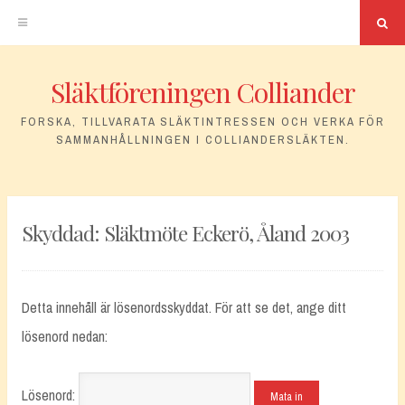
Sö
Släktföreningen Colliander
Hoppa
till
FORSKA, TILLVARATA SLÄKTINTRESSEN OCH VERKA FÖR
SAMMANHÅLLNINGEN I COLLIANDERSLÄKTEN.
innehåll
Skyddad: Släktmöte Eckerö, Åland 2003
Detta innehåll är lösenordsskyddat. För att se det, ange ditt
lösenord nedan:
Lösenord: