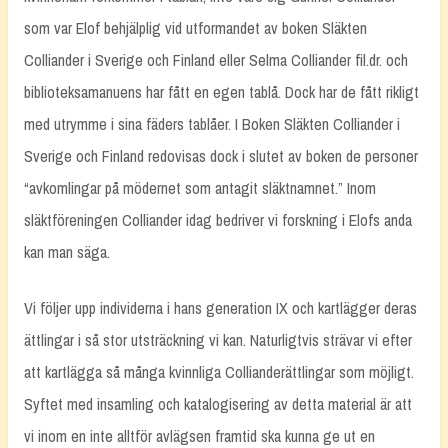
som var Elof behjälplig vid utformandet av boken Släkten
Colliander i Sverige och Finland eller Selma Colliander fil.dr. och
biblioteksamanuens har fått en egen tablå. Dock har de fått rikligt
med utrymme i sina fäders tablåer. I Boken Släkten Colliander i
Sverige och Finland redovisas dock i slutet av boken de personer
“avkomlingar på mödernet som antagit släktnamnet.” Inom
släktföreningen Colliander idag bedriver vi forskning i Elofs anda
kan man säga.
Vi följer upp individerna i hans generation IX och kartlägger deras
ättlingar i så stor utsträckning vi kan. Naturligtvis strävar vi efter
att kartlägga så många kvinnliga Collianderättlingar som möjligt.
Syftet med insamling och katalogisering av detta material är att
vi inom en inte alltför avlägsen framtid ska kunna ge ut en