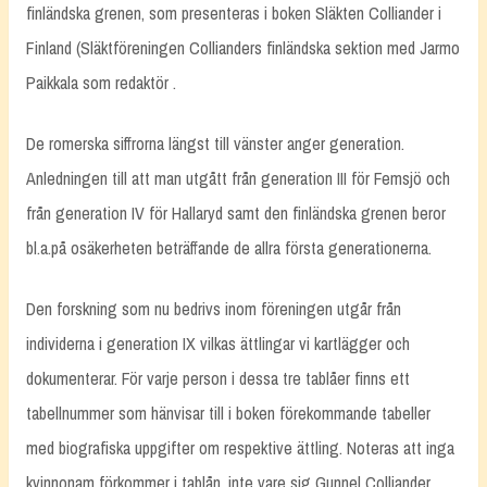
finländska grenen, som presenteras i boken Släkten Colliander i
Finland (Släktföreningen Collianders finländska sektion med Jarmo
Paikkala som redaktör .
De romerska siffrorna längst till vänster anger generation.
Anledningen till att man utgått från generation III för Femsjö och
från generation IV för Hallaryd samt den finländska grenen beror
bl.a.på osäkerheten beträffande de allra första generationerna.
Den forskning som nu bedrivs inom föreningen utgår från
individerna i generation IX vilkas ättlingar vi kartlägger och
dokumenterar. För varje person i dessa tre tablåer finns ett
tabellnummer som hänvisar till i boken förekommande tabeller
med biografiska uppgifter om respektive ättling. Noteras att inga
kvinnonam förkommer i tablån, inte vare sig Gunnel Colliander