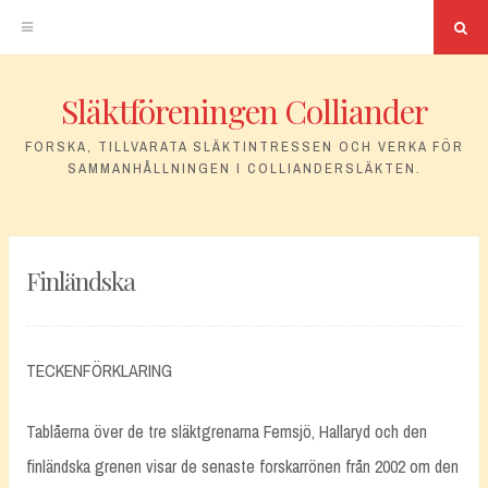
Sö
Släktföreningen Colliander
Hoppa
till
FORSKA, TILLVARATA SLÄKTINTRESSEN OCH VERKA FÖR
SAMMANHÅLLNINGEN I COLLIANDERSLÄKTEN.
innehåll
Finländska
TECKENFÖRKLARING
Tablåerna över de tre släktgrenarna Femsjö, Hallaryd och den
finländska grenen visar de senaste forskarrönen från 2002 om den